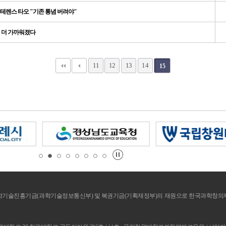
결…테렌스 타오 "기존 통념 버려야"
발 더 가까워졌다
11
12
13
14
15
기술진흥기금(과학기술정보통신부) 및 복권기금(기획재정부)의 재원으로 한국과학창의재단