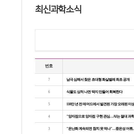
최신과학소식
번호
7
남극 심해서 찾은 초대형 화살벌레 최초 공개
6
식물도 상처 나면 딱지 만들어 회복한다
5
110만 년 전 매머드에서 발견된 가장 오래된 미생
4
"양자점으로 양자컴 구현 관심…AI는 절대 과학
3
"온난화 계속되면 참치 못 먹나"…중온성 어류, 