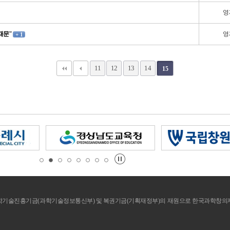
영
때문"
영
+ 1
11
12
13
14
15
기술진흥기금(과학기술정보통신부) 및 복권기금(기획재정부)의 재원으로 한국과학창의재단