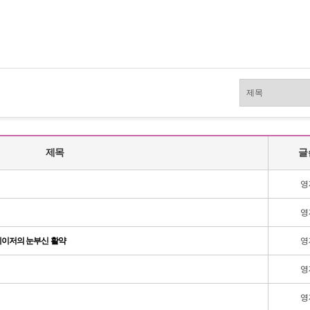
제목
글
영
영
레이저의 눈부신 활약
영
영
영