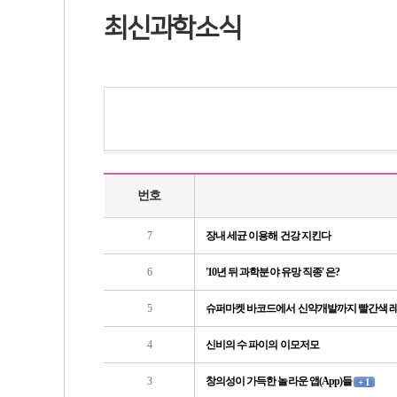
최신과학소식
번호
7
장내 세균 이용해 건강 지킨다
6
'10년 뒤 과학분야 유망 직종' 은?
5
슈퍼마켓 바코드에서 신약개발까지 빨간색 
4
신비의 수 파이의 이모저모
3
창의성이 가득한 놀라운 앱(App)들
+ 1