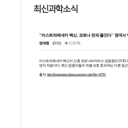
최신과학소식
"아스트라제네카 백신, 코로나 전파 줄인다" 영국서 
영재원
0건
11,957회
아스트라제네카 백신이 신종 코로나바이러스 감염증(COVID-1
번이 처음이다. 백신 접종자들의 개별 보호 효과와는 다른 접
출처:
http://dongascience.donga.com/news.php?idx=43761