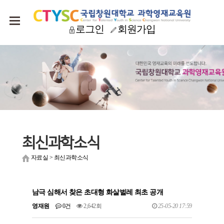
로그인
회원가입
최신과학소식
자료실
>
최신과학소식
남극 심해서 찾은 초대형 화살벌레 최초 공개
영재원
0건
2,642회
25-05-20 17:59