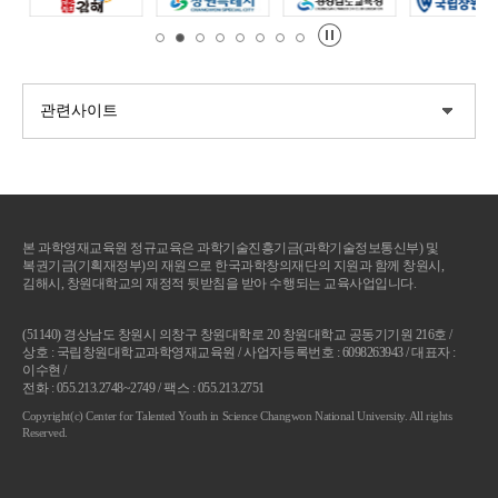
본 과학영재교육원 정규교육은 과학기술진흥기금(과학기술정보통신부) 및
복권기금(기획재정부)의 재원으로 한국과학창의재단의 지원과 함께 창원시,
김해시, 창원대학교의 재정적 뒷받침을 받아 수행되는 교육사업입니다.
(51140) 경상남도 창원시 의창구 창원대학로 20 창원대학교 공동기기원 216호 /
상호 : 국립창원대학교과학영재교육원 / 사업자등록번호 : 6098263943 / 대표자 :
이수현 /
전화 : 055.213.2748~2749 / 팩스 : 055.213.2751
Copyright(c) Center for Talented Youth in Science Changwon National University. All rights
Reserved.