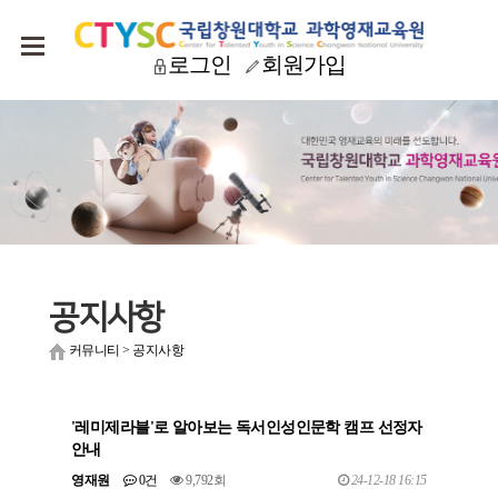
로그인
회원가입
공지사항
커뮤니티
>
공지사항
'레미제라블'로 알아보는 독서인성인문학 캠프 선정자
안내
영재원
0건
9,792회
24-12-18 16:15