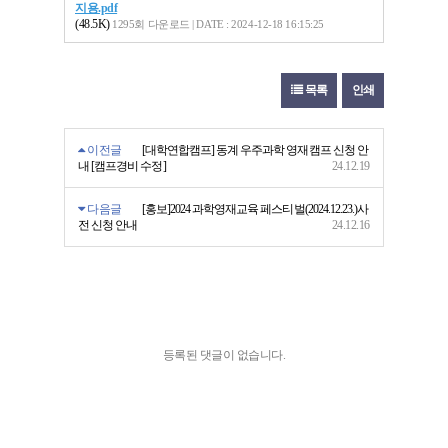
지용.pdf
(48.5K)
1295회 다운로드 | DATE : 2024-12-18 16:15:25
목록
인쇄
이전글
[대학연합캠프] 동계 우주과학 영재캠프 신청 안
내 [캠프경비 수정]
24.12.19
다음글
[홍보]2024 과학영재교육 페스티벌(2024.12.23.)사
전 신청 안내
24.12.16
등록된 댓글이 없습니다.