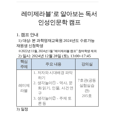
레미제라블
’
로 알아보는 독서
인성인문학 캠프
1.
캠프 안내
1)
대상
:
본 과학영재교육원
2024
년도 수료가능
재원생 신청학생
※
2022
년
11
월
, 2024
년
1
월
“
레미제라블 캠프
”
참여학생 제외
2)
일시
: 2024
년
12
월
28
일
(
토
), 13:00~17:45
핵심
주요 내용
강의실
주제
1.
저자와 시대배경 파악
하기
7
호관
(
공동
2.
생각놀이
①
-
역사
,
문
레미제
실험실습
화 읽기
,
인물
,
사건 연
라블
관
)
구
205
호
3.
생각놀이
②
-
주제 토
론 등
3)
일정