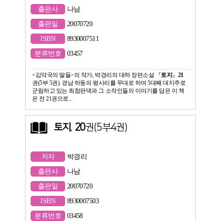
출판사
나남
출판일
20070720
ISBN
8930007511
분류번호
03457
<김약국의 딸들>의 작가, 박경리의 대하 장편소설 『
토지
』
21
권(5부 5권). 경남 하동의 평사리를 무대로 하여 5대째 대지주로
군림하고 있는 최참판댁과 그 소작인들의 이야기를 담은 이 책
은 전 21권으로...
토지
.
20
권(5부4권)
저자
박경리
출판사
나남
출판일
20070720
ISBN
8930007503
분류번호
03458