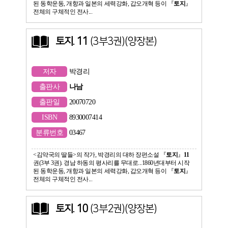
된 동학운동, 개항과 일본의 세력강화, 갑오개혁 등이 『
토지
』
전체의 구체적인 전사...
토지
.
11
(3부3권)(양장본)
저자
박경리
출판사
나남
출판일
20070720
ISBN
8930007414
분류번호
03467
<김약국의 딸들>의 작가, 박경리의 대하 장편소설 『
토지
』
11
권(3부 3권). 경남 하동의 평사리를 무대로...1860년대부터 시작
된 동학운동, 개항과 일본의 세력강화, 갑오개혁 등이 『
토지
』
전체의 구체적인 전사...
토지
.
10
(3부2권)(양장본)