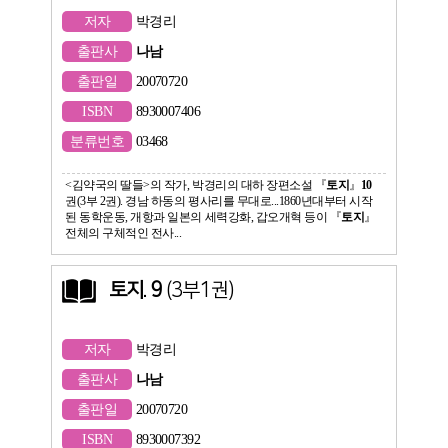
저자
박경리
출판사
나남
출판일
20070720
ISBN
8930007406
분류번호
03468
<김약국의 딸들>의 작가, 박경리의 대하 장편소설 『
토지
』
10
권(3부 2권). 경남 하동의 평사리를 무대로...1860년대부터 시작
된 동학운동, 개항과 일본의 세력강화, 갑오개혁 등이 『
토지
』
전체의 구체적인 전사...
토지
.
9
(3부1권)
저자
박경리
출판사
나남
출판일
20070720
ISBN
8930007392