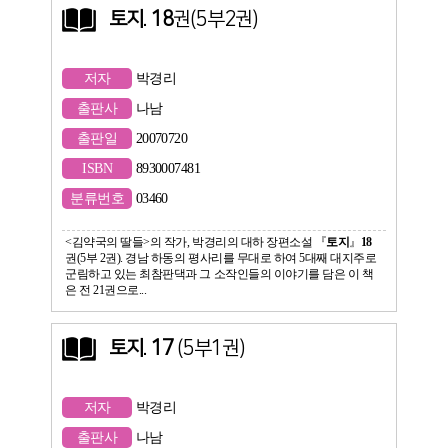
토지
.
18
권(5부2권)
저자
박경리
출판사
나남
출판일
20070720
ISBN
8930007481
분류번호
03460
<김약국의 딸들>의 작가, 박경리의 대하 장편소설 『
토지
』
18
권(5부 2권). 경남 하동의 평사리를 무대로 하여 5대째 대지주로
군림하고 있는 최참판댁과 그 소작인들의 이야기를 담은 이 책
은 전 21권으로...
토지
.
17
(5부1권)
저자
박경리
출판사
나남