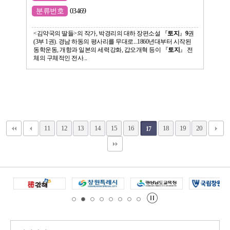
분류번호
03469
<김약국의 딸들>의 작가, 박경리의 대하 장편소설 『
토지
』
9
권
(3부 1권). 경남 하동의 평사리를 무대로...1860년대부터 시작된
동학운동, 개항과 일본의 세력강화, 갑오개혁 등이 『
토지
』 전
체의 구체적인 전사...
11
12
13
14
15
16
18
19
20
17