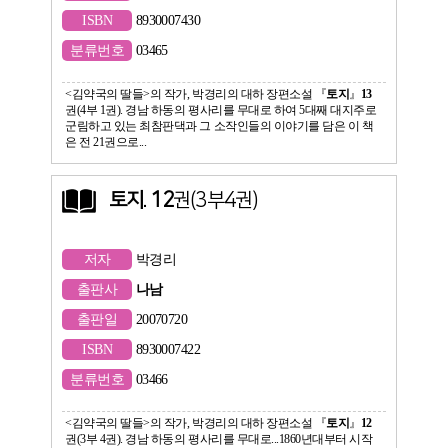
ISBN
8930007430
분류번호
03465
<김약국의 딸들>의 작가, 박경리의 대하 장편소설 『
토지
』
13
권(4부 1권). 경남 하동의 평사리를 무대로 하여 5대째 대지주로
군림하고 있는 최참판댁과 그 소작인들의 이야기를 담은 이 책
은 전 21권으로...
토지
.
12
권(3부4권)
저자
박경리
출판사
나남
출판일
20070720
ISBN
8930007422
분류번호
03466
<김약국의 딸들>의 작가, 박경리의 대하 장편소설 『
토지
』
12
권(3부 4권). 경남 하동의 평사리를 무대로...1860년대부터 시작