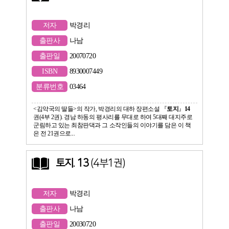
저자
박경리
출판사
나남
출판일
20070720
ISBN
8930007449
분류번호
03464
<김약국의 딸들>의 작가, 박경리의 대하 장편소설 『
토지
』
14
권(4부 2권). 경남 하동의 평사리를 무대로 하여 5대째 대지주로
군림하고 있는 최참판댁과 그 소작인들의 이야기를 담은 이 책
은 전 21권으로...
토지
.
13
(4부1권)
저자
박경리
출판사
나남
출판일
20030720