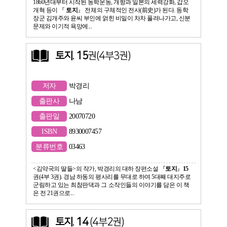
1860년대부터 시작된 동학운동, 개항과 일본의 세력강화, 갑오
개혁 등이 『
토지
』 전체의 구체적인 전사(前史)가 된다. 동학
장군 김개주와 윤씨 부인에 얽힌 비밀이 차차 풀려나가고, 신분
문제와 이기적 욕망에...
토지
.
15
권(4부3권)
저자
박경리
출판사
나남
출판일
20070720
ISBN
8930007457
분류번호
03463
<김약국의 딸들>의 작가, 박경리의 대하 장편소설 『
토지
』
15
권(4부 3권). 경남 하동의 평사리를 무대로 하여 5대째 대지주로
군림하고 있는 최참판댁과 그 소작인들의 이야기를 담은 이 책
은 전 21권으로...
토지
.
14
(4부2권)