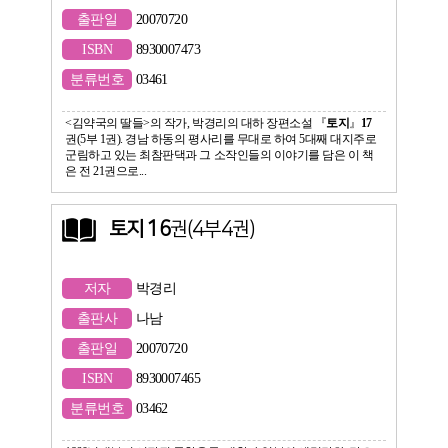
출판일
20070720
ISBN
8930007473
분류번호
03461
<김약국의 딸들>의 작가, 박경리의 대하 장편소설 『
토지
』
17
권(5부 1권). 경남 하동의 평사리를 무대로 하여 5대째 대지주로
군림하고 있는 최참판댁과 그 소작인들의 이야기를 담은 이 책
은 전 21권으로...
토지 16
권(4부4권)
저자
박경리
출판사
나남
출판일
20070720
ISBN
8930007465
분류번호
03462