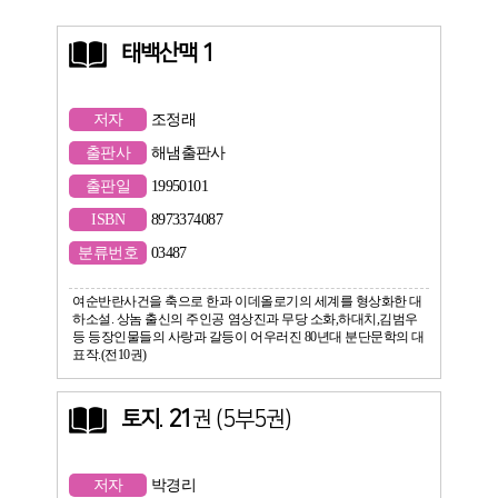
태백산맥 1
저자
조정래
출판사
해냄출판사
출판일
19950101
ISBN
8973374087
분류번호
03487
여순반란사건을 축으로 한과 이데올로기의 세계를 형상화한 대
하소설. 상놈 출신의 주인공 염상진과 무당 소화,하대치,김범우
등 등장인물들의 사랑과 갈등이 어우러진 80년대 분단문학의 대
표작.(전10권)
토지
.
21
권 (5부5권)
저자
박경리