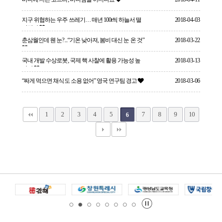
지구 위협하는 우주 쓰레기… 매년 100t씩 하늘서 떨
2018-04-03
어진다
춘삼월인데 웬 눈?...“기온 낮아져, 봄비 대신 눈 온 것”
2018-03-22
국내 개발 수상로봇, 국제 핵 사찰에 활용 가능성 높
2018-03-13
아져
“짜게 먹으면 채식도 소용 없어” 영국 연구팀 경고
2018-03-06
1
2
3
4
5
7
8
9
10
6