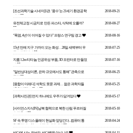
[조선과학기술 시네마]1관. ‘풍수’는 21세기 환경공학
2018-09-21
이다
유전체교정 시금치로 만든 파스타, 식탁에 오를까?
2018-08-27
“폭염, 4년 더 이어질 수 있다” 프랑스 연구팀 경고
2018-08-16
15년 만에 지구 가까이 오는 화성…28일 새벽부터 우
2018-07-25
주쇼 펼쳐진다
지름 1.2m 티타늄 인공위성 부품, 3D 프린터로 만들었
2018-07-16
다
“일반상대성이론, 은하 규모에서도 통해” 관측으로
2018-06-25
증명
[융합이 미래다] 석학도 못푼 과제… 젊은 과학자들
2018-05-25
‘융합연구’로 풀다
[과학사진관] 먼지 하나에도 우주가 담겨있다
2018-05-17
[사이언스지식IN]남북 협력으로 북한 산림 푸르러질
2018-05-10
수 있을까
SF 속 투명 디스플레이 현실화 앞당긴다...컴퓨터 통
2018-04-24
한 투명 반도체 소자 탐색 기법 개발
바다에 사는 코브라, 바다뱀을 아시나요
2018-04-11