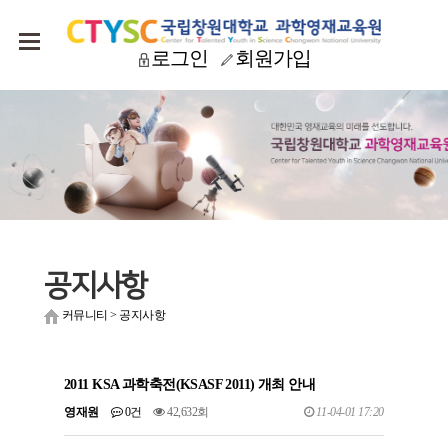
로그인
회원가입
공지사항
커뮤니티
>
공지사항
2011 KSA 과학축전(KSASF 2011) 개최 안내
영재원
0건
42,632회
11-04-01 17:20