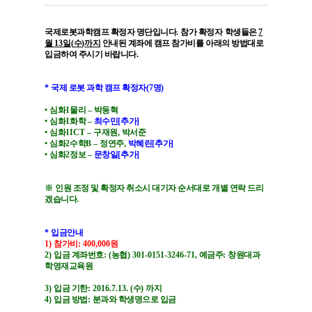
국제로봇과학캠프 확정자 명단입니다
.
참가 확정자
학생들은
7
월
13
일
(
수
)
까지
안내된 계좌에 캠프 참가비를 아래의 방법대로
입금하여 주시기 바랍니다
.
*
국제 로봇 과학 캠프 확정자
(7
명
)
•
심화
1
물리
–
박동혁
•
심화
1
화학
–
최수민
[
추가
]
•
심화
1ICT
–
구재원
,
박서준
•
심화
2
수학
B
–
정연주
,
박혜린
[
추가
]
•
심화
2
정보
–
문창일
[
추가
]
※
인원 조정 및 확정자 취소시 대기자 순서대로 개별 연락 드리
겠습니다
.
*
입금안내
1)
참가비
: 400,000
원
2)
입금 계좌번호
: (
농협
) 301-0151-3246-71,
예금주
:
창원대과
학영재교육원
3)
입금 기한
: 2016.7.13. (
수
)
까지
4)
입금 방법
:
분과와 학생명으로 입금