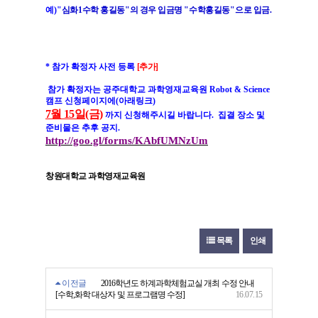
예
)"
심화
1
수학 홍길동
"
의 경우 입금명
"
수학홍길동
"
으로 입금
.
* 참가 확정자 사전 등록
[추가]
참가 확정자는 공주대학교 과학영재교육원 Robot & Science
캠프 신청페이지에(아래링크)
7월 15일(금)
까지 신청해주시길 바랍니다. 집결 장소 및
준비물은 추후 공지.
http://goo.gl/forms/KAbfUMNzUm
창원대학교 과학영재교육원
목록
인쇄
이전글
2016학년도 하계과학체험교실 개최 수정 안내
[수학,화학 대상자 및 프로그램명 수정]
16.07.15