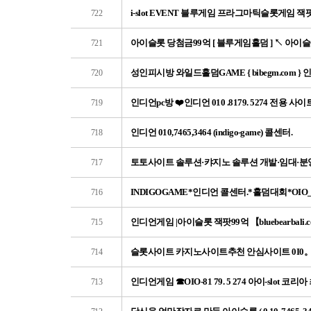
i-slot EVENT 블루게임 프라그마틱슬롯게임 잭팟99억
722
아이슬롯 당첨금99억 [ 블루게임홀덤 ] ↖ 아이
721
성인피시방 와일드홀덤GAME { bibegm.com }
720
인디언pc방 ❤️인디언 010 .8179. 5274 전용 
719
인디언 010,7465,3464 (indigo-game) 콜센터.
718
토­토사이트 솔루션·캬지노 솔루션 개발·임대·분양 전
717
INDIGOGAME*인디언 콜센터.*홀덤대회*OIO__74
716
인디언게임 |아이슬롯 잭팟99억 【bluebearbali.c
715
슬롯사이트 카지노사이트추천 안심사이트 0I0。7
714
인디언게임 ☎OIO-81 79. 5 274 아이-slot 코리
713