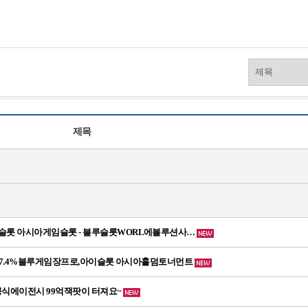
제목
△아이슬롯 아시아게임슬­롯 - 블루슬­롯WORL에볼루션사…
▼5.2.7.4%블루게임장프로,아이슬롯 아시아홀덤토너먼트
) 공식에이전시 99억잭팟이 터져요~